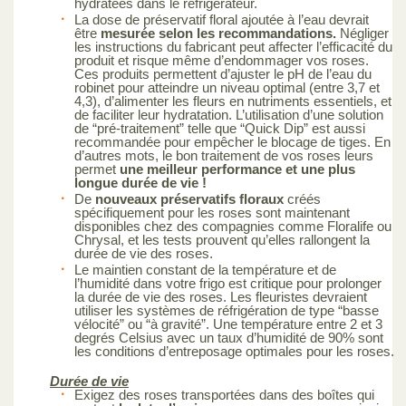
hydratées dans le réfrigérateur.
La dose de préservatif floral ajoutée à l’eau devrait
être
mesurée selon les recommandations.
Négliger
les instructions du fabricant peut affecter l’efficacité du
produit et risque même d’endommager vos roses.
Ces produits permettent d’ajuster le pH de l’eau du
robinet pour atteindre un niveau optimal (entre 3,7 et
4,3), d’alimenter les fleurs en nutriments essentiels, et
de faciliter leur hydratation. L’utilisation d’une solution
de “pré-traitement” telle que “Quick Dip” est aussi
recommandée pour empêcher le blocage de tiges. En
d’autres mots, le bon traitement de vos roses leurs
permet
une meilleur performance et une plus
longue durée de vie !
De
nouveaux préservatifs floraux
créés
spécifiquement pour les roses sont maintenant
disponibles chez des compagnies comme Floralife ou
Chrysal, et les tests prouvent qu’elles rallongent la
durée de vie des roses.
Le maintien constant de la température et de
l’humidité dans votre frigo est critique pour prolonger
la durée de vie des roses. Les fleuristes devraient
utiliser les systèmes de réfrigération de type “basse
vélocité” ou “à gravité”. Une température entre 2 et 3
degrés Celsius avec un taux d’humidité de 90% sont
les conditions d’entreposage optimales pour les roses.
Durée de vie
Exigez des roses transportées dans des boîtes qui