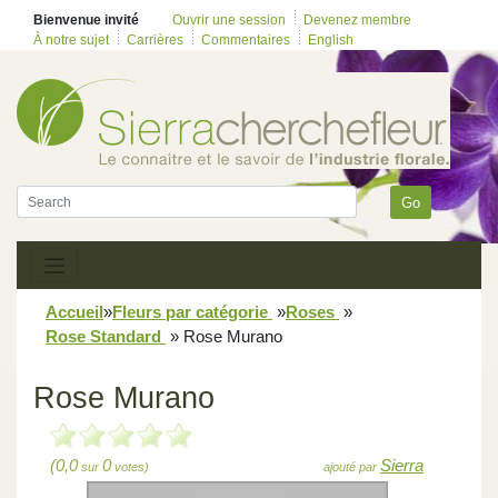
Bienvenue invité
Ouvrir une session
Devenez membre
À notre sujet
Carrières
Commentaires
English
Go
Accueil
»
Fleurs par catégorie
»
Roses
»
Rose Standard
»
Rose Murano
Rose Murano
(0,0
0
Sierra
sur
votes)
ajouté par