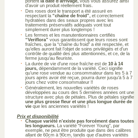
portent
la date d’arrivage,
vous vous assurez ainsi
d’avoir un produit réellement frais.
Des roses dont le transport a été assuré en
respectant la
“chaîne de froid”,
et correctement
hydratées dans des seaux propres avec les
traitements préservatifs adéquats vont tout
simplement durer plus longtemps !
Les fermes et les manutentionnaires certifiés
“Veriflora”
vous garantissent que leurs roses sont
fraîches, que la “chaîne du froid” a été respectée, et
qu’elles auront fait l’objet de soins privilégiés et d’un
contrôle de qualité des plus attentionnés, et ce, de la
ferme jusqu’au fleuriste.
La durée de vie d’une rose fraîche est de
10 à 14
jours,
dépendamment de la variété. Ceci signifie
qu’une rose vendue au consommateur dans les 5 à 7
jours après avoir été reçue, pourra durer jusqu’à 5 à 7
jours chez votre consommateur !!
Généralement, les nouvelles variétés de roses
développées au cours des 5 dernières années ont une
structure avec plus de pétales. Plus de pétales signifie
une plus grosse fleur et une plus longue durée de
vie
que les anciennes variétés !
Prix et disponibilité
Chaque variété n’existe pas forcément dans toutes
les longueurs.
La variété “Forever Young”, par
exemple, ne peut être produite que dans des calibres
allant de 60cm à 90cm, tandis que d’autres variétés