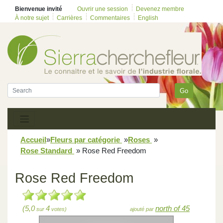
Bienvenue invité
Ouvrir une session
Devenez membre
À notre sujet
Carrières
Commentaires
English
Go
Accueil
»
Fleurs par catégorie
»
Roses
»
Rose Standard
»
Rose Red Freedom
Rose Red Freedom
(5,0
4
north of 45
sur
votes)
ajouté par