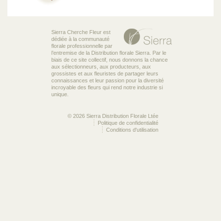
Sierra Cherche Fleur est
dédiée à la communauté
florale professionnelle par
l’entremise de la Distribution florale Sierra. Par le
biais de ce site collectif, nous donnons la chance
aux sélectionneurs, aux producteurs, aux
grossistes et aux fleuristes de partager leurs
connaissances et leur passion pour la diversité
incroyable des fleurs qui rend notre industrie si
unique.
© 2026 Sierra Distribution Florale Ltée
Politique de confidentialité
Conditions d'utilisation