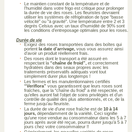
Le maintien constant de la température et de
l’humidité dans votre frigo est critique pour prolonger
la durée de vie des roses. Les fleuristes devraient
utiliser les systèmes de réfrigération de type “basse
vélocité” ou “à gravité”. Une température entre 2 et 3
degrés Celsius avec un taux d’humidité de 90% sont
les conditions d’entreposage optimales pour les roses.
Durée de vie
Exigez des roses transportées dans des boîtes qui
portent
la date d’arrivage,
vous vous assurez ainsi
d’avoir un produit réellement frais.
Des roses dont le transport a été assuré en
respectant la
“chaîne de froid”,
et correctement
hydratées dans des seaux propres avec les
traitements préservatifs adéquats vont tout
simplement durer plus longtemps !
Les fermes et les manutentionnaires certifiés
“Veriflora”
vous garantissent que leurs roses sont
fraîches, que la “chaîne du froid” a été respectée, et
qu’elles auront fait l’objet de soins privilégiés et d’un
contrôle de qualité des plus attentionnés, et ce, de la
ferme jusqu’au fleuriste.
La durée de vie d’une rose fraîche est de
10 à 14
jours,
dépendamment de la variété. Ceci signifie
qu’une rose vendue au consommateur dans les 5 à 7
jours après avoir été reçue, pourra durer jusqu’à 5 à 7
jours chez votre consommateur !!
Généralement, les nouvelles variétés de roses