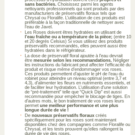
sans bactéries.
Choisissez parmi les agents
nettoyants professionnels qui sont produits par des
manufacturiers de préservatifs floraux tels que
Chrysal ou Floralife. L’utilisation de ces produits est
préférable à la façon traditionnelle de nettoyer avec
l’eau de Javel.
Les Roses doivent êtres hydratées en utilisant de
l’eau fraîche ou a température de la pièce;
(entre 10
et 20 degrés Celsius) Si vous utilisez des produits
préservatifs recommandés, elles peuvent aussi être
hydratées dans le réfrigérateur.
La dose de préservatif floral ajoutée à l’eau devrait
être
mesurée selon les recommandations.
Négliger
les instructions du fabricant peut affecter l’efficacité du
produit et risque même d’endommager vos roses.
Ces produits permettent d’ajuster le pH de l’eau du
robinet pour atteindre un niveau optimal (entre 3,7 et
4,3), d’alimenter les fleurs en nutriments essentiels, et
de faciliter leur hydratation. L’utilisation d’une solution
de “pré-traitement” telle que “Quick Dip” est aussi
recommandée pour empêcher le blocage de tiges. En
d’autres mots, le bon traitement de vos roses leurs
permet
une meilleur performance et une plus
longue durée de vie !
De
nouveaux préservatifs floraux
créés
spécifiquement pour les roses sont maintenant
disponibles chez des compagnies comme Floralife ou
Chrysal, et les tests prouvent qu’elles rallongent la
durée de vie des roses.