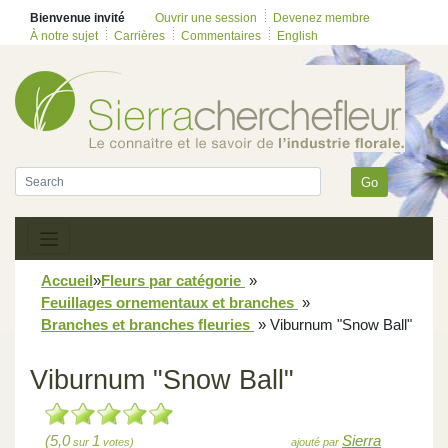
Bienvenue invité
Ouvrir une session
Devenez membre
À notre sujet
Carrières
Commentaires
English
Go
Accueil
»
Fleurs par catégorie
»
Feuillages ornementaux et branches
»
Branches et branches fleuries
»
Viburnum "Snow Ball"
Viburnum "Snow Ball"
(5,0
1
Sierra
sur
votes)
ajouté par