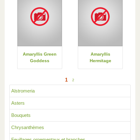
Amaryllis Green
Amaryllis
Goddess
Hermitage
1
2
Alstromeria
Asters
Bouquets
Chrysanthèmes
Feuillages ornementaux et branches