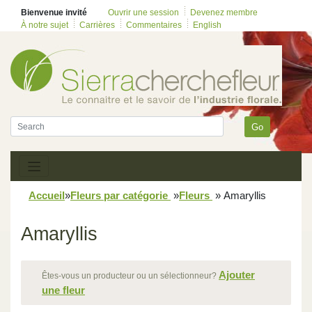
Bienvenue invité
Ouvrir une session
Devenez membre
À notre sujet
Carrières
Commentaires
English
Go
Accueil
»
Fleurs par catégorie
»
Fleurs
»
Amaryllis
Amaryllis
Ajouter
Êtes-vous un producteur ou un sélectionneur?
une fleur