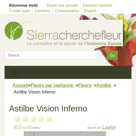
Bienvenue invité
Ouvrir une session
Devenez membre
À notre sujet
Carrières
Commentaires
English
Go
Accueil
»
Fleurs par catégorie
»
Fleurs
»
Astilbe
»
Astilbe Vision Inferno
Astilbe Vision Inferno
(0,0
0
Louise
sur
votes)
ajouté par