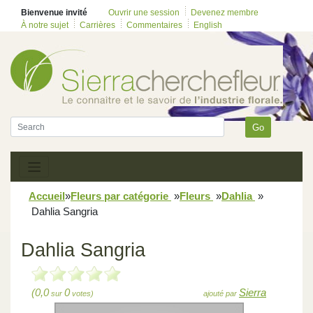
Bienvenue invité
Ouvrir une session
Devenez membre
À notre sujet
Carrières
Commentaires
English
Go
Accueil
»
Fleurs par catégorie
»
Fleurs
»
Dahlia
»
Dahlia Sangria
Dahlia Sangria
(0,0
0
Sierra
sur
votes)
ajouté par